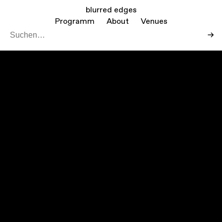
blurred edges
Programm
About
Venues
→
Leaf
Mapbo
+
−