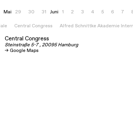
Mai
29
30
31
Juni
1
2
3
4
5
6
7
iale
Central Congress
Alfred Schnittke Akademie Intern
Central Congress
Steinstraße
5-7
, 20095
Hamburg
Google Maps
Wednesday, 03.06
18:00
Instrument = Pet = Instrument