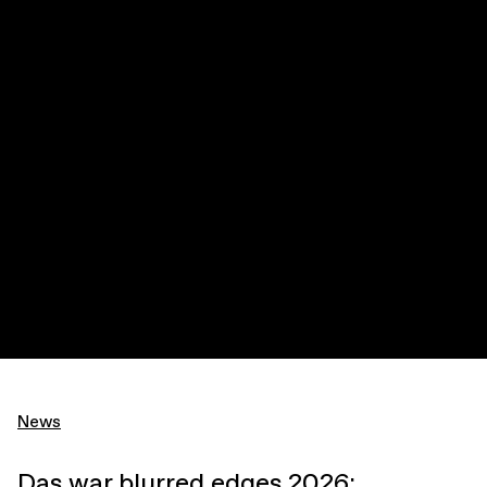
News
Das war blurred edges 2026: