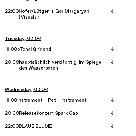
22:00
Höfer/Lütgen + Gor Margaryan
(Visuals)
Tuesday, 02.06
18:00
oTonal & friend
20:00
hauptsächlich verdächtig: Im Spiegel
des Wasserbären
Wednesday, 03.06
18:00
Instrument = Pet = Instrument
20:00
Releasekonzert Spark Gap
22:00
BLAUE BLUME