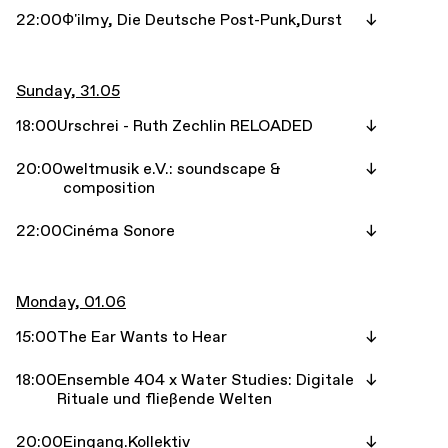
22:00
Ф'ilmy, Die Deutsche Post-Punk,Durst
Sunday, 31.05
18:00
Urschrei - Ruth Zechlin RELOADED
20:00
weltmusik e.V.: soundscape &
composition
22:00
Cinéma Sonore
Monday, 01.06
15:00
The Ear Wants to Hear
18:00
Ensemble 404 x Water Studies: Digitale
Rituale und fließende Welten
20:00
Eingang.Kollektiv