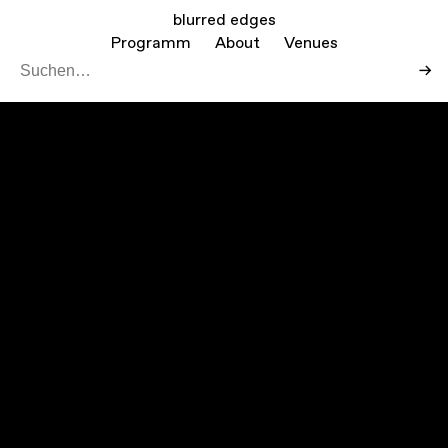
blurred edges
Programm
About
Venues
→
Leaf
Mapbo
+
−