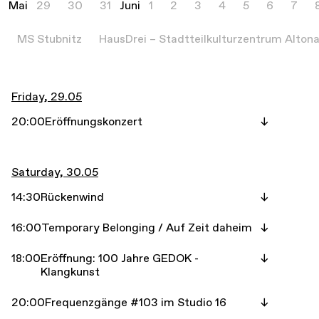
Mai
29
30
31
Juni
1
2
3
4
5
6
7
MS Stubnitz
HausDrei – Stadtteilkulturzentrum Alton
Friday, 29.05
20:00
Eröffnungskonzert
Saturday, 30.05
14:30
Rückenwind
16:00
Temporary Belonging / Auf Zeit daheim
18:00
Eröffnung: 100 Jahre GEDOK -
Klangkunst
20:00
Frequenzgänge #103 im Studio 16