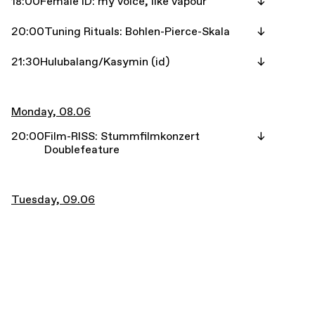
18:00
Female ID: my voice, like vapour
20:00
Tuning Rituals: Bohlen-Pierce-Skala
21:30
Hulubalang/Kasymin (id)
Monday, 08.06
20:00
Film-RISS: Stummfilmkonzert
Doublefeature
Tuesday, 09.06
18:00
Congee Rats
Wednesday, 10.06
18:00
Caterpillar