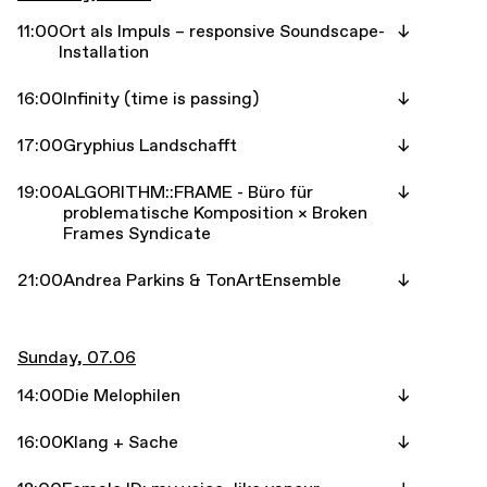
11:00
Ort als Impuls – responsive Soundscape-
Installation
16:00
Infinity (time is passing)
17:00
Gryphius Landschafft
19:00
ALGORITHM::FRAME - Büro für
problematische Komposition × Broken
Frames Syndicate
21:00
Andrea Parkins & TonArtEnsemble
Sunday, 07.06
14:00
Die Melophilen
16:00
Klang + Sache