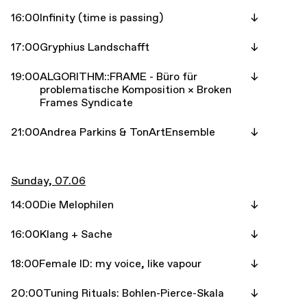
16:00
Infinity (time is passing)
17:00
Gryphius Landschafft
19:00
ALGORITHM::FRAME - Büro für
problematische Komposition × Broken
Frames Syndicate
21:00
Andrea Parkins & TonArtEnsemble
Sunday, 07.06
14:00
Die Melophilen
16:00
Klang + Sache
18:00
Female ID: my voice, like vapour
20:00
Tuning Rituals: Bohlen-Pierce-Skala