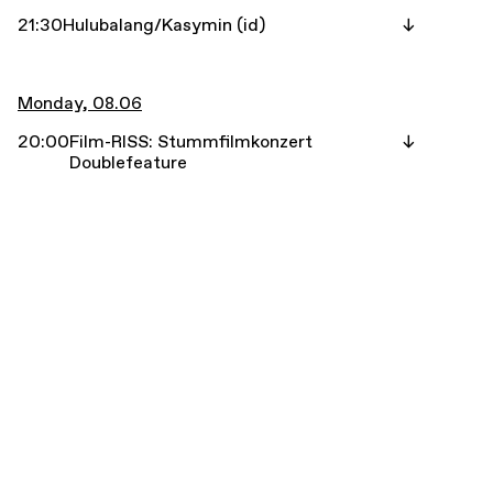
21:30
Hulubalang/Kasymin (id)
Monday, 08.06
20:00
Film-RISS: Stummfilmkonzert
Doublefeature
Tuesday, 09.06
18:00
Congee Rats
Wednesday, 10.06
18:00
Caterpillar
20:00
Frans de Waard, Occupied Head, tbc +
Jetzmann (Pausenbeschallung) @ fsk