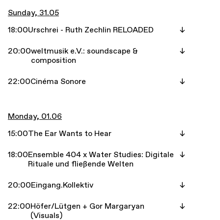
Sunday, 31.05
18:00
Urschrei - Ruth Zechlin RELOADED
20:00
weltmusik e.V.: soundscape &
composition
22:00
Cinéma Sonore
Monday, 01.06
15:00
The Ear Wants to Hear
18:00
Ensemble 404 x Water Studies: Digitale
Rituale und fließende Welten
20:00
Eingang.Kollektiv
22:00
Höfer/Lütgen + Gor Margaryan
(Visuals)