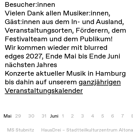
Besucher:innen
Vielen Dank allen Musiker:innen,
Gäst:innen aus dem In- und Ausland,
Veranstaltungsorten, Förderern, dem
Festivalteam und dem Publikum!
Wir kommen wieder mit blurred
edges 2027, Ende Mai bis Ende Juni
nächsten Jahres
Konzerte aktueller Musik in Hamburg
bis dahin auf unserem
ganzjährigen
Veranstaltungskalender
Mai
29
30
31
Juni
1
2
3
4
5
6
7
MS Stubnitz
HausDrei – Stadtteilkulturzentrum Alton