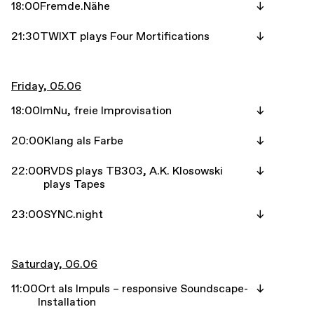
18:00
Fremde.Nähe
21:30
TWIXT plays Four Mortifications
Friday, 05.06
18:00
ImNu, freie Improvisation
20:00
Klang als Farbe
22:00
RVDS plays TB303, A.K. Klosowski
plays Tapes
23:00
SYNC.night
Saturday, 06.06
11:00
Ort als Impuls – responsive Soundscape-
Installation