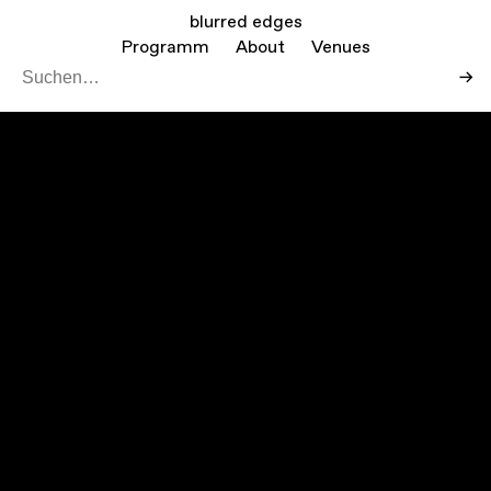
blurred edges
Programm
About
Venues
→
Leaf
Mapbo
+
−