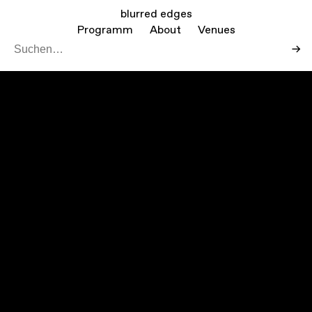
blurred edges
Programm
About
Venues
→
Leaf
Mapbo
+
−