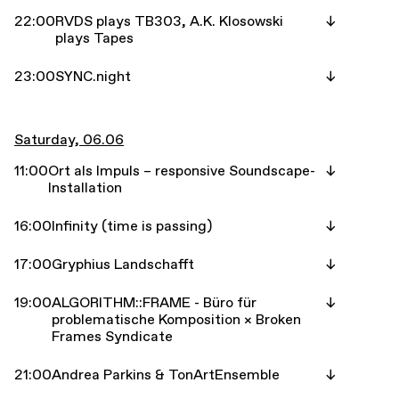
22:00
RVDS plays TB303, A.K. Klosowski
plays Tapes
23:00
SYNC.night
Saturday, 06.06
11:00
Ort als Impuls – responsive Soundscape-
Installation
16:00
Infinity (time is passing)
17:00
Gryphius Landschafft
19:00
ALGORITHM::FRAME - Büro für
problematische Komposition × Broken
Frames Syndicate
21:00
Andrea Parkins & TonArtEnsemble