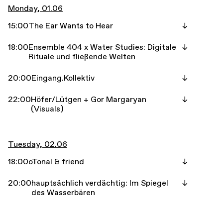
Monday, 01.06
15:00
The Ear Wants to Hear
18:00
Ensemble 404 x Water Studies: Digitale
Rituale und fließende Welten
20:00
Eingang.Kollektiv
22:00
Höfer/Lütgen + Gor Margaryan
(Visuals)
Tuesday, 02.06
18:00
oTonal & friend
20:00
hauptsächlich verdächtig: Im Spiegel
des Wasserbären