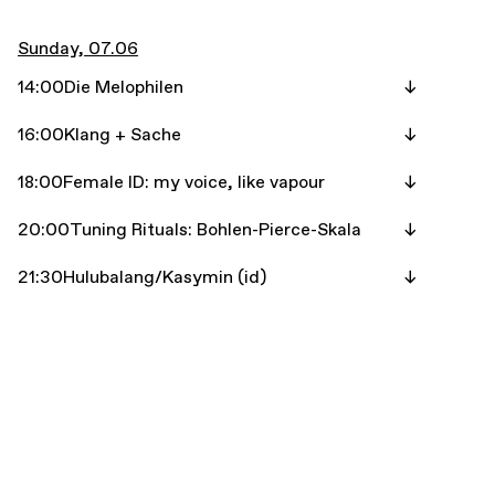
Sunday, 07.06
14:00
Die Melophilen
16:00
Klang + Sache
18:00
Female ID: my voice, like vapour
20:00
Tuning Rituals: Bohlen-Pierce-Skala
21:30
Hulubalang/Kasymin (id)
Monday, 08.06
20:00
Film-RISS: Stummfilmkonzert
Doublefeature
Tuesday, 09.06