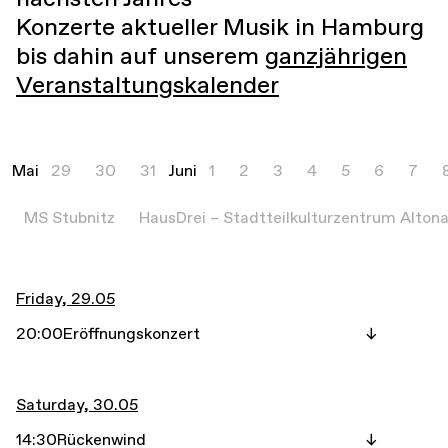
Konzerte aktueller Musik in Hamburg
bis dahin auf unserem
ganzjährigen
Veranstaltungskalender
Mai
29
30
31
Juni
1
2
3
4
5
6
7
MS Stubnitz
HausDrei – Stadtteilkulturzentrum Alton
Friday, 29.05
20:00
Eröffnungskonzert
Saturday, 30.05
14:30
Rückenwind