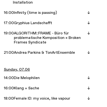
Installation
16:00
Infinity (time is passing)
17:00
Gryphius Landschafft
19:00
ALGORITHM::FRAME - Büro für
problematische Komposition × Broken
Frames Syndicate
21:00
Andrea Parkins & TonArtEnsemble
Sunday, 07.06
14:00
Die Melophilen
16:00
Klang + Sache
18:00
Female ID: my voice, like vapour