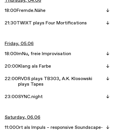
Thursday, 04.06
18:00
Fremde.Nähe
21:30
TWIXT plays Four Mortifications
Friday, 05.06
18:00
ImNu, freie Improvisation
20:00
Klang als Farbe
22:00
RVDS plays TB303, A.K. Klosowski
plays Tapes
23:00
SYNC.night
Saturday, 06.06
11:00
Ort als Impuls – responsive Soundscape-