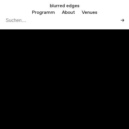
blurred edges
Programm
About
Venues
→
Leaf
Mapbo
+
−