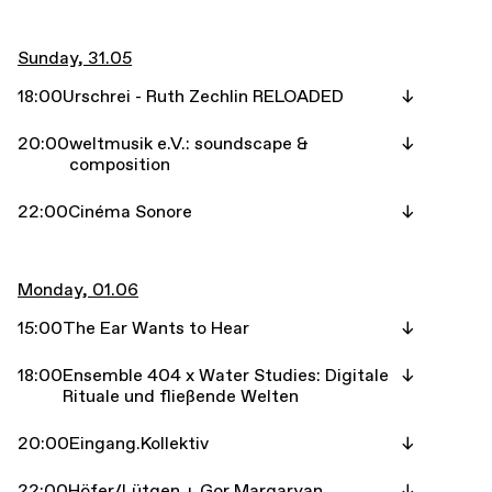
Sunday, 31.05
18:00
Urschrei - Ruth Zechlin RELOADED
20:00
weltmusik e.V.: soundscape &
composition
22:00
Cinéma Sonore
Monday, 01.06
15:00
The Ear Wants to Hear
18:00
Ensemble 404 x Water Studies: Digitale
Rituale und fließende Welten
20:00
Eingang.Kollektiv
22:00
Höfer/Lütgen + Gor Margaryan