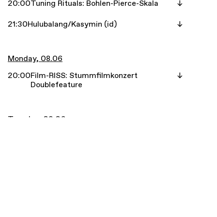
20:00
Tuning Rituals: Bohlen-Pierce-Skala
21:30
Hulubalang/Kasymin (id)
Monday, 08.06
20:00
Film-RISS: Stummfilmkonzert
Doublefeature
Tuesday, 09.06
18:00
Congee Rats
Wednesday, 10.06
18:00
Caterpillar
20:00
Frans de Waard, Occupied Head, tbc +