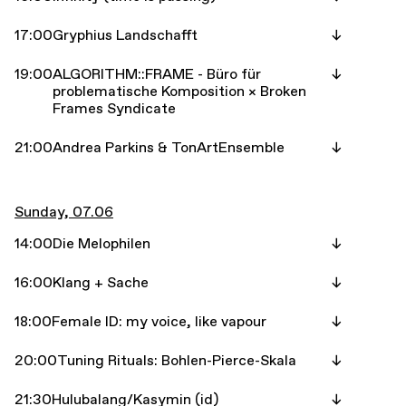
17:00
Gryphius Landschafft
19:00
ALGORITHM::FRAME - Büro für
problematische Komposition × Broken
Frames Syndicate
21:00
Andrea Parkins & TonArtEnsemble
Sunday, 07.06
14:00
Die Melophilen
16:00
Klang + Sache
18:00
Female ID: my voice, like vapour
20:00
Tuning Rituals: Bohlen-Pierce-Skala
21:30
Hulubalang/Kasymin (id)