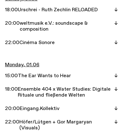
18:00
Urschrei - Ruth Zechlin RELOADED
20:00
weltmusik e.V.: soundscape &
composition
22:00
Cinéma Sonore
Monday, 01.06
15:00
The Ear Wants to Hear
18:00
Ensemble 404 x Water Studies: Digitale
Rituale und fließende Welten
20:00
Eingang.Kollektiv
22:00
Höfer/Lütgen + Gor Margaryan
(Visuals)