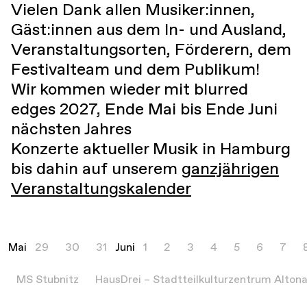
Vielen Dank allen Musiker:innen,
Gäst:innen aus dem In- und Ausland,
Veranstaltungsorten, Förderern, dem
Festivalteam und dem Publikum!
Wir kommen wieder mit blurred
edges 2027, Ende Mai bis Ende Juni
nächsten Jahres
Konzerte aktueller Musik in Hamburg
bis dahin auf unserem
ganzjährigen
Veranstaltungskalender
Mai
29
30
31
Juni
1
2
3
4
5
6
7
MS Stubnitz
HausDrei – Stadtteilkulturzentrum Alton