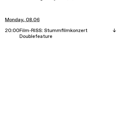
Monday, 08.06
20:00
Film-RISS: Stummfilmkonzert
Doublefeature
Tuesday, 09.06
18:00
Congee Rats
Wednesday, 10.06
18:00
Caterpillar
20:00
Frans de Waard, Occupied Head, tbc +
Jetzmann (Pausenbeschallung) @ fsk