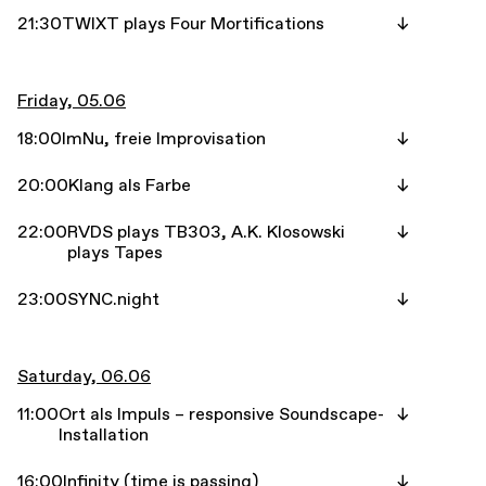
21:30
TWIXT plays Four Mortifications
Friday, 05.06
18:00
ImNu, freie Improvisation
20:00
Klang als Farbe
22:00
RVDS plays TB303, A.K. Klosowski
plays Tapes
23:00
SYNC.night
Saturday, 06.06
11:00
Ort als Impuls – responsive Soundscape-
Installation
16:00
Infinity (time is passing)