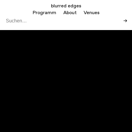
blurred edges
Programm
About
Venues
→
Leaf
Mapbo
+
−