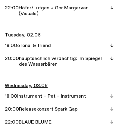
22:00
Höfer/Lütgen + Gor Margaryan
(Visuals)
Tuesday, 02.06
18:00
oTonal & friend
20:00
hauptsächlich verdächtig: Im Spiegel
des Wasserbären
Wednesday, 03.06
18:00
Instrument = Pet = Instrument
20:00
Releasekonzert Spark Gap
22:00
BLAUE BLUME