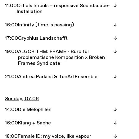
11:00
Ort als Impuls – responsive Soundscape-
Installation
16:00
Infinity (time is passing)
17:00
Gryphius Landschafft
19:00
ALGORITHM::FRAME - Büro für
problematische Komposition × Broken
Frames Syndicate
21:00
Andrea Parkins & TonArtEnsemble
Sunday, 07.06
14:00
Die Melophilen
16:00
Klang + Sache
18:00
Female ID: my voice, like vapour