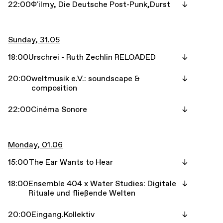
22:00
Ф'ilmy, Die Deutsche Post-Punk,Durst
Sunday, 31.05
18:00
Urschrei - Ruth Zechlin RELOADED
20:00
weltmusik e.V.: soundscape &
composition
22:00
Cinéma Sonore
Monday, 01.06
15:00
The Ear Wants to Hear
18:00
Ensemble 404 x Water Studies: Digitale
Rituale und fließende Welten
20:00
Eingang.Kollektiv