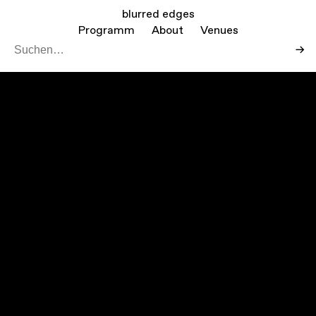
blurred edges
Programm
About
Venues
→
Leaf
Mapbo
+
−