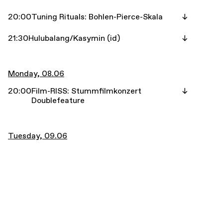
20:00
Tuning Rituals: Bohlen-Pierce-Skala
21:30
Hulubalang/Kasymin (id)
Monday, 08.06
20:00
Film-RISS: Stummfilmkonzert
Doublefeature
Tuesday, 09.06
18:00
Congee Rats
Wednesday, 10.06
18:00
Caterpillar