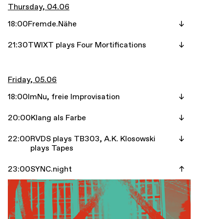
Thursday, 04.06
18:00
Fremde.Nähe
21:30
TWIXT plays Four Mortifications
Friday, 05.06
18:00
ImNu, freie Improvisation
20:00
Klang als Farbe
22:00
RVDS plays TB303, A.K. Klosowski
plays Tapes
23:00
SYNC.night