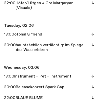
22:00
Höfer/Lütgen + Gor Margaryan
(Visuals)
Tuesday, 02.06
18:00
oTonal & friend
20:00
hauptsächlich verdächtig: Im Spiegel
des Wasserbären
Wednesday, 03.06
18:00
Instrument = Pet = Instrument
20:00
Releasekonzert Spark Gap
22:00
BLAUE BLUME