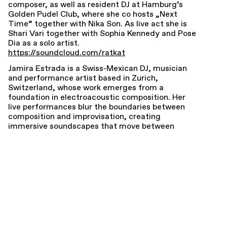
composer, as well as resident DJ at Hamburg’s
Golden Pudel Club, where she co hosts „Next
Time“ together with Nika Son. As live act she is
Shari Vari together with Sophia Kennedy and Pose
Dia as a solo artist.
https://soundcloud.com/ratkat
Jamira Estrada
is a Swiss-Mexican DJ, musician
and performance artist based in Zurich,
Switzerland, whose work emerges from a
foundation in electroacoustic composition. Her
live performances blur the boundaries between
composition and improvisation, creating
immersive soundscapes that move between
alienation and solace. As both artist and curator,
Estrada is an active collaborator within
Switzerland's experimental music scene, being
part of Mikro Zurich, Cuadro22 and Czarnagora in
Switzerland.