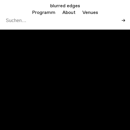
blurred edges
Programm
About
Venues
→
Leaf
Mapbo
+
−