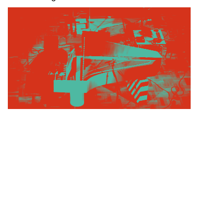
Foto: Claudia Hansen
TONALi SAAL
Kleiner Kielort
3-5,
20144
Hamburg
Google Maps
13.- (VVK), 16.-/10.- (AK)
Ensemble:
Elena Khurgina: Cembalo, Linnstrument
Todd Harrop: Schlagzeug
Yuri Akbalkan: Elektronik