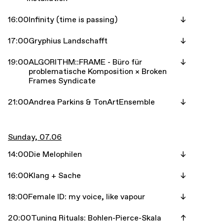
16:00
Infinity (time is passing)
17:00
Gryphius Landschafft
19:00
ALGORITHM::FRAME - Büro für
problematische Komposition × Broken
Frames Syndicate
21:00
Andrea Parkins & TonArtEnsemble
Sunday, 07.06
14:00
Die Melophilen
16:00
Klang + Sache
18:00
Female ID: my voice, like vapour
20:00
Tuning Rituals: Bohlen-Pierce-Skala