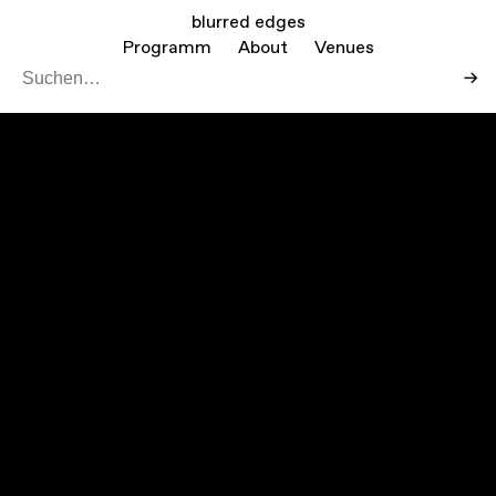
blurred edges
Programm
About
Venues
→
Leaf
Mapbo
+
−