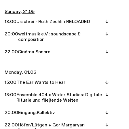
Sunday, 31.05
18:00
Urschrei - Ruth Zechlin RELOADED
20:00
weltmusik e.V.: soundscape &
composition
22:00
Cinéma Sonore
Monday, 01.06
15:00
The Ear Wants to Hear
18:00
Ensemble 404 x Water Studies: Digitale
Rituale und fließende Welten
20:00
Eingang.Kollektiv
22:00
Höfer/Lütgen + Gor Margaryan