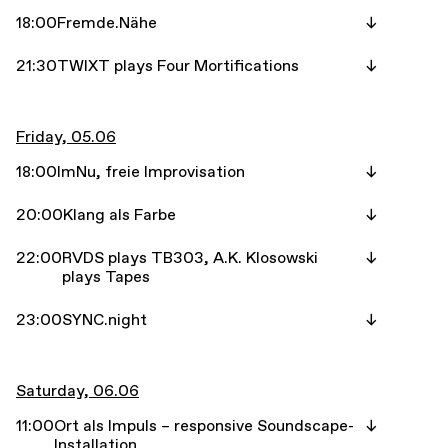
18:00
Fremde.Nähe
21:30
TWIXT plays Four Mortifications
Friday, 05.06
18:00
ImNu, freie Improvisation
20:00
Klang als Farbe
22:00
RVDS plays TB303, A.K. Klosowski
plays Tapes
23:00
SYNC.night
Saturday, 06.06
11:00
Ort als Impuls – responsive Soundscape-
Installation