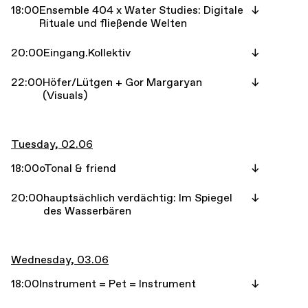
18:00
Ensemble 404 x Water Studies: Digitale
Rituale und fließende Welten
20:00
Eingang.Kollektiv
22:00
Höfer/Lütgen + Gor Margaryan
(Visuals)
Tuesday, 02.06
18:00
oTonal & friend
20:00
hauptsächlich verdächtig: Im Spiegel
des Wasserbären
Wednesday, 03.06
18:00
Instrument = Pet = Instrument