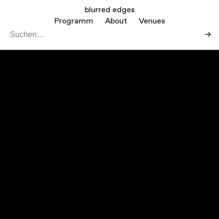
blurred edges
Programm
About
Venues
→
Leaf
Mapbo
+
−