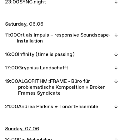
23:00
SYNC.night
Saturday, 06.06
11:00
Ort als Impuls – responsive Soundscape-
Installation
16:00
Infinity (time is passing)
17:00
Gryphius Landschafft
19:00
ALGORITHM::FRAME - Büro für
problematische Komposition × Broken
Frames Syndicate
21:00
Andrea Parkins & TonArtEnsemble
Sunday, 07.06
14:00
Die Melophilen