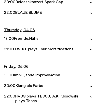
20:00
Releasekonzert Spark Gap
22:00
BLAUE BLUME
Thursday, 04.06
18:00
Fremde.Nähe
21:30
TWIXT plays Four Mortifications
Friday, 05.06
18:00
ImNu, freie Improvisation
20:00
Klang als Farbe
22:00
RVDS plays TB303, A.K. Klosowski
plays Tapes