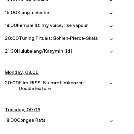
16:00
Klang + Sache
18:00
Female ID: my voice, like vapour
20:00
Tuning Rituals: Bohlen-Pierce-Skala
21:30
Hulubalang/Kasymin (id)
Monday, 08.06
20:00
Film-RISS: Stummfilmkonzert
Doublefeature
Tuesday, 09.06
18:00
Congee Rats