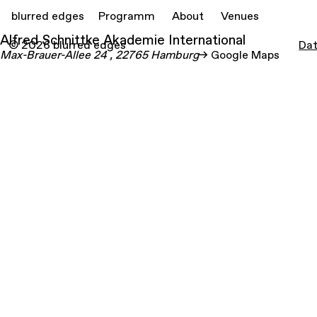
blurred edges
Programm
About
Venues
Alfred Schnittke Akademie International
© 2026 blurred edges
Dat
Max-Brauer-Allee
24
, 22765
Hamburg
Google Maps