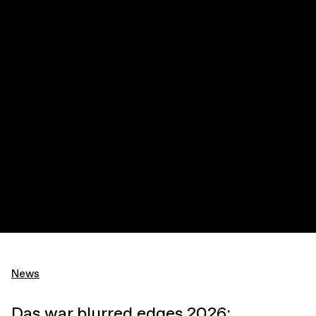
News
Das war blurred edges 2026: