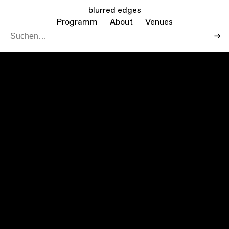
blurred edges
Programm
About
Venues
→
Leaf
Mapbo
+
−