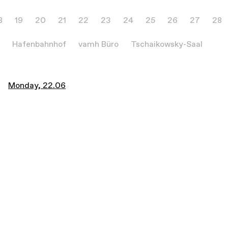
8
19
20
21
22
23
24
25
26
27
28
Hafenbahnhof
vamh Büro
Tschaikowsky-Saal
Monday, 22.06
18:00
Enttäuschungen, Lolita und ein Vampir!
20:00
.unSEEN (piano recital with
electronics)
22:00
One Root, Three Ways