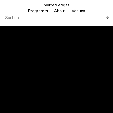
blurred edges
Programm
About
Venues
→
Leaf
Mapbo
+
−