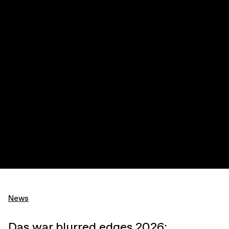
News
Das war blurred edges 2026: