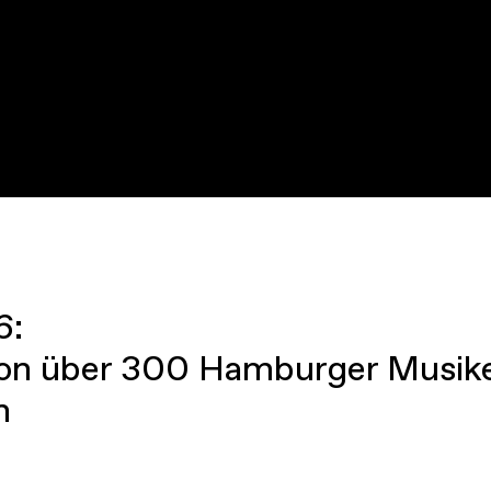
6:
on über 300 Hamburger Musiker
n
innen, Gäst:innen aus dem In- u